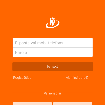
E-pasts vai mob. telefons
Parole
Ienākt
Reģistrēties
Aizmirsi paroli?
Vai ienāc ar