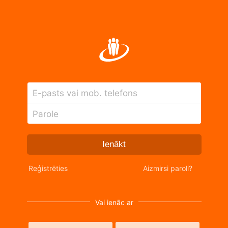
E-pasts vai mob. telefons
Parole
Ienākt
Reģistrēties
Aizmirsi paroli?
Vai ienāc ar