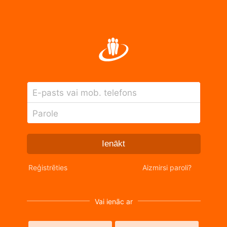
E-pasts vai mob. telefons
Parole
Ienākt
Reģistrēties
Aizmirsi paroli?
Vai ienāc ar