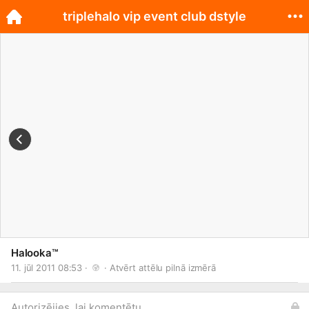
triplehalo vip event club dstyle
Halooka™
11. jūl 2011 08:53 · 
 · 
Atvērt attēlu pilnā izmērā
Autorizējies, lai komentētu