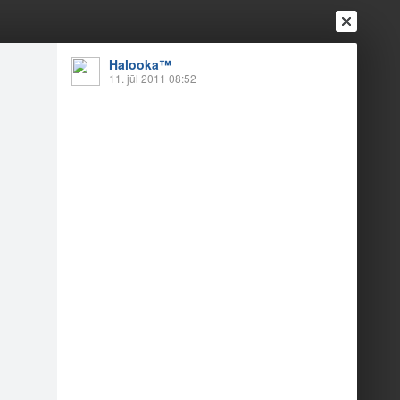
Halooka™
11. jūl 2011 08:52
Ienākt
Reģistrēties
Vai ienāc ar
a
Draugi
Raksti
Vēstules
ub dstyle