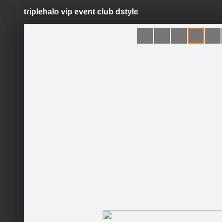
triplehalo vip event club dstyle
Pāriet
uz
saturu
Šodien
Ziņas
Galerijas
S
Halooka™
Oficiālā lapa
Sekot
Sākumlapa