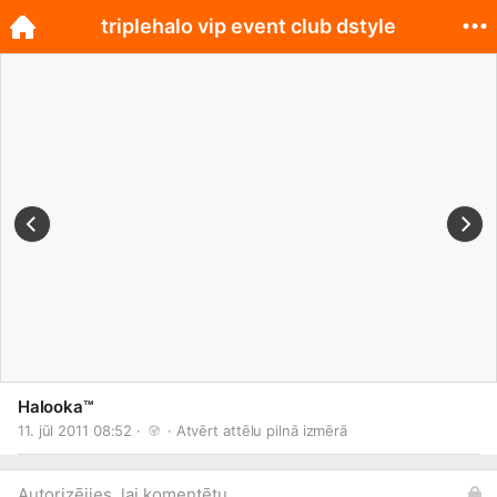
triplehalo vip event club dstyle
Halooka™
11. jūl 2011 08:52 · 
 · 
Atvērt attēlu pilnā izmērā
Autorizējies, lai komentētu