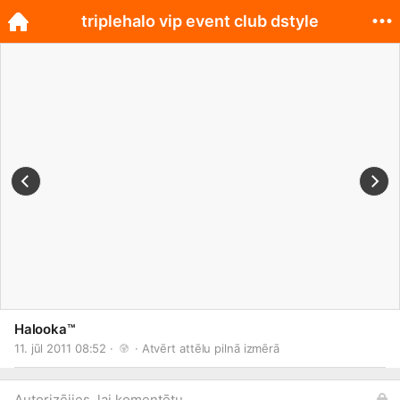
triplehalo vip event club dstyle
Halooka™
11. jūl 2011 08:52 · 
 · 
Atvērt attēlu pilnā izmērā
Autorizējies, lai komentētu