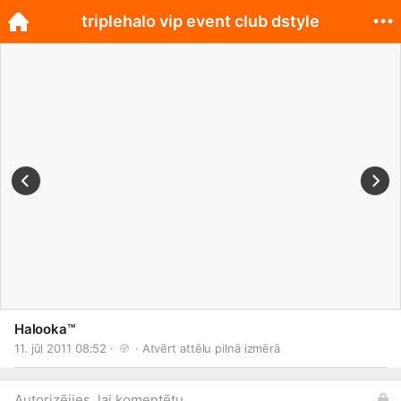
triplehalo vip event club dstyle
Halooka™
11. jūl 2011 08:52 · 
 · 
Atvērt attēlu pilnā izmērā
Autorizējies, lai komentētu