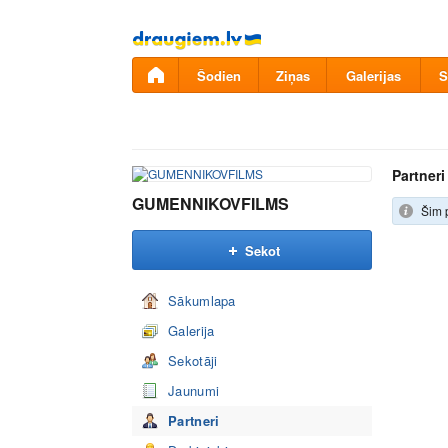
Pāriet
uz
saturu
Šodien
Ziņas
Galerijas
S
Partneri
GUMENNIKOVFILMS
Šim p
Sekot
Sākumlapa
Galerija
Sekotāji
Jaunumi
Partneri