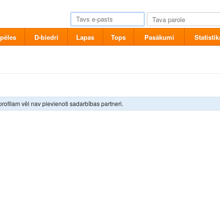
pēles
D-biedri
Lapas
Tops
Pasākumi
Statistik
rofilam vēl nav pievienoti sadarbības partneri.