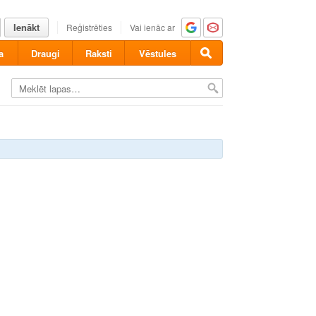
Ienākt
Reģistrēties
Vai ienāc ar
a
Draugi
Raksti
Vēstules