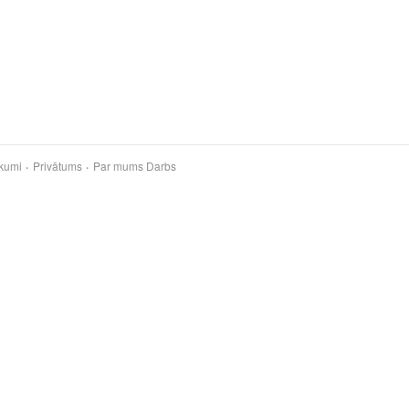
kumi
Privātums
Par mums
Darbs