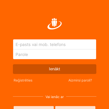
E-pasts vai mob. telefons
Parole
Ienākt
Reģistrēties
Aizmirsi paroli?
Vai ienāc ar