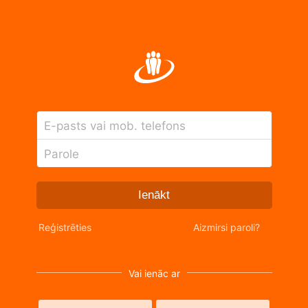
E-pasts vai mob. telefons
Parole
Ienākt
Reģistrēties
Aizmirsi paroli?
Vai ienāc ar