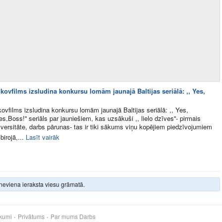
ovfilms izsludina konkursu lomām jaunajā Baltijas seriālā: ,, Yes,
vfilms izsludina konkursu lomām jaunajā Baltijas seriālā: ,, Yes,
es,Boss!'' seriāls par jauniešiem, kas uzsākuši ,, lielo dzīves''- pirmais
iversitāte, darbs pārunas- tas ir tiki sākums viņu kopējiem piedzīvojumiem
irojā,...
Lasīt vairāk
neviena ieraksta viesu grāmatā.
kumi
Privātums
Par mums
Darbs