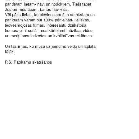
par divām lietām- nāvi un nodokļiem. Tieši tāpat
Jūs arī mēs ticam, ka tas nav viss.
Vēl pāris lietas, ko pievienojam šim sarakstam un
par kurām varam būt 100% pārlieināti- lieliskas,
iedvesmojošas filmas, interesanti, dzirkstoša
humora pilni seriāli, neatkārtojami mūzikas video,
un merķi sasniedzošas un kvalitatīvas reklāmas.
Un tas ir tas, ko mūsu uzņēmums veido un izplata
tālāk.
P.S. Patīkamu skatīšanos