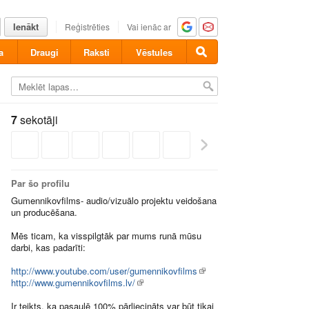
Ienākt
Reģistrēties
Vai ienāc ar
a
Draugi
Raksti
Vēstules
7
sekotāji
Par šo profilu
Gumennikovfilms- audio/vizuālo projektu veidošana
un producēšana.
Mēs ticam, ka visspilgtāk par mums runā mūsu
darbi, kas padarīti:
http://www.youtube.com/user/gumennikovfilms
http://www.gumennikovfilms.lv/
Ir teikts, ka pasaulē 100% pārliecināts var būt tikai