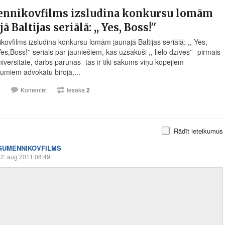
nnikovfilms izsludina konkursu lomām
ā Baltijas seriālā: ,, Yes, Boss!''
ovfilms izsludina konkursu lomām jaunajā Baltijas seriālā: ,, Yes,
Yes,Boss!'' seriāls par jauniešiem, kas uzsākuši ,, lielo dzīves''- pirmais
iversitāte, darbs pārunas- tas ir tiki sākums viņu kopējiem
jumiem advokātu birojā,...
1
Komentēt
Iesaka
2
Rādīt ieteikumus
GUMENNIKOVFILMS
2. aug 2011 08:49