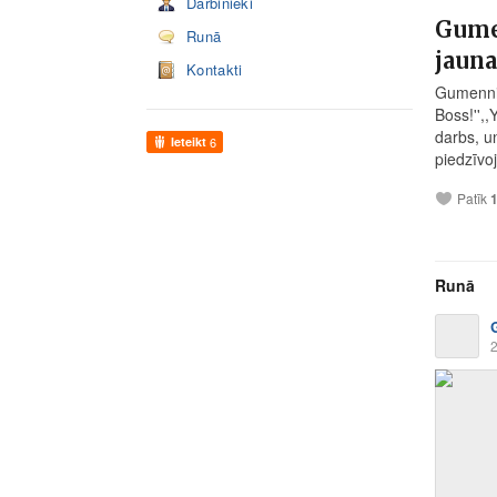
Darbinieki
Gume
Runā
jaunaj
Kontakti
Gumennik
Boss!'',,
darbs, un
Ieteikt
6
piedzīvo
Patīk
Runā
2