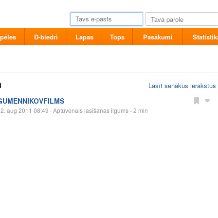
pēles
D-biedri
Lapas
Tops
Pasākumi
Statistik
i
Lasīt senākus ierakstus
GUMENNIKOVFILMS
2. aug 2011 08:49
· Aptuvenais lasīšanas ilgums - 2 min