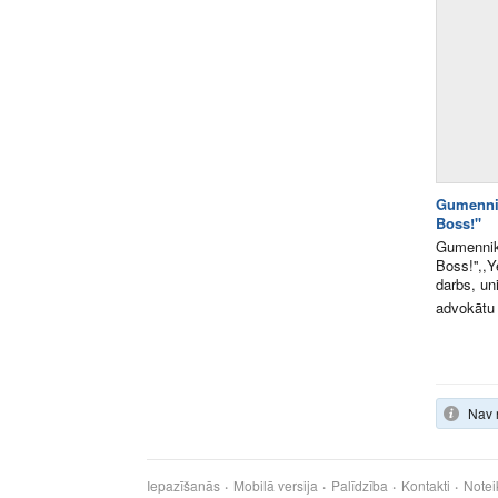
Gumennik
Boss!''
Gumenniko
Boss!'',,Y
darbs, un
advokātu b
Nav 
Iepazīšanās
Mobilā versija
Palīdzība
Kontakti
Notei