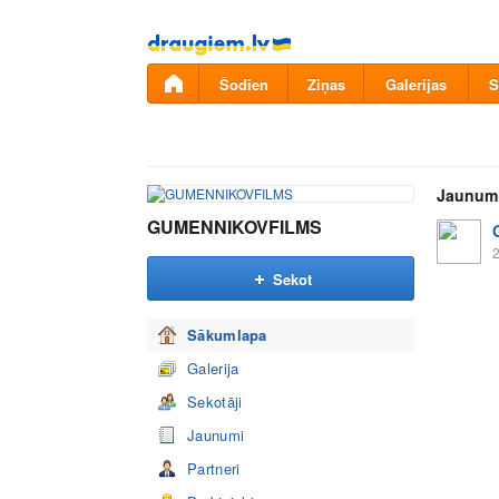
Pāriet
uz
saturu
Šodien
Ziņas
Galerijas
S
Jaunum
GUMENNIKOVFILMS
2
Sekot
Sākumlapa
Galerija
Sekotāji
Jaunumi
Partneri