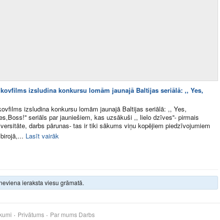
ovfilms izsludina konkursu lomām jaunajā Baltijas seriālā: ,, Yes,
vfilms izsludina konkursu lomām jaunajā Baltijas seriālā: ,, Yes,
es,Boss!'' seriāls par jauniešiem, kas uzsākuši ,, lielo dzīves''- pirmais
iversitāte, darbs pārunas- tas ir tiki sākums viņu kopējiem piedzīvojumiem
irojā,...
Lasīt vairāk
neviena ieraksta viesu grāmatā.
kumi
Privātums
Par mums
Darbs