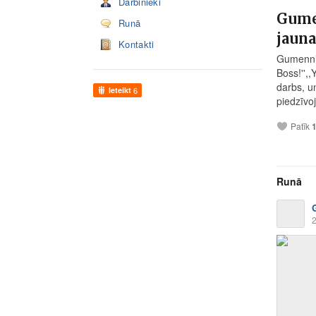
Darbinieki
Gume
Runā
jaunaj
Kontakti
Gumennik
Boss!'',,
darbs, un
Ieteikt
6
piedzīvo
Patīk
Runā
2