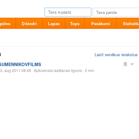
pēles
D-biedri
Lapas
Tops
Pasākumi
Statistik
i
Lasīt senākus ierakstus
GUMENNIKOVFILMS
2. aug 2011 08:49
· Aptuvenais lasīšanas ilgums - 2 min