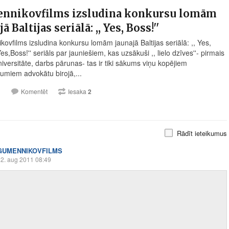
nnikovfilms izsludina konkursu lomām
ā Baltijas seriālā: ,, Yes, Boss!''
ovfilms izsludina konkursu lomām jaunajā Baltijas seriālā: ,, Yes,
Yes,Boss!'' seriāls par jauniešiem, kas uzsākuši ,, lielo dzīves''- pirmais
iversitāte, darbs pārunas- tas ir tiki sākums viņu kopējiem
jumiem advokātu birojā,...
1
Komentēt
Iesaka
2
Rādīt ieteikumus
GUMENNIKOVFILMS
2. aug 2011 08:49