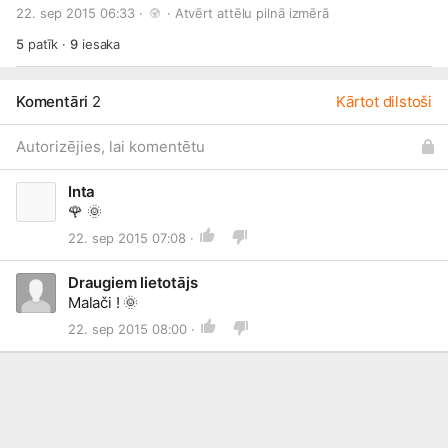
22. sep 2015 06:33 · 
 · 
Atvērt attēlu pilnā izmērā
Ceram tradīciju turpināt arī nākamajā gadā, lai iepriecinātu
vēl vairāk ļaužu!
5
patīk
·
9
iesaka
Komentāri
2
Kārtot dilstoši
Autorizējies, lai komentētu
Inta
🌹
🌞
22. sep 2015 07:08 ·
Draugiem lietotājs
Malači !
🌞
22. sep 2015 08:00 ·