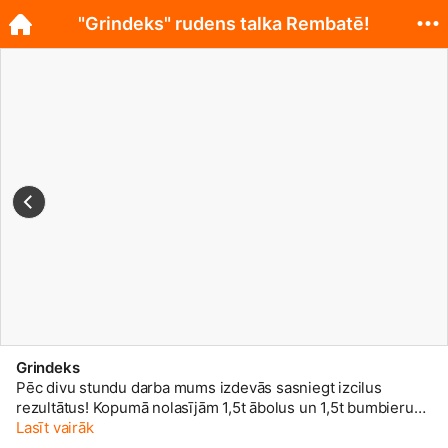
"Grindeks" rudens talka Rembatē!
Grindeks
Pēc divu stundu darba mums izdevās sasniegt izcilus
rezultātus! Kopumā nolasījām 1,5t ābolus un 1,5t bumbierus,
lai iepriecinātu savus klientus, sadarbības partnerus un
Lasīt vairāk
maznodrošinātās ģimenes! Paldies visiem, kuri iesaistījās!