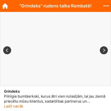
"Grindeks" rudens talka Rembatē!
Grindeks
Pilnīgie bumbierkoki, kurus ātri vien nolasījām, lai jau ziemā
priecētu mūsu klientus, sadarbības partnerus un
maznodrošinātās ģimenes!
Lasīt vairāk