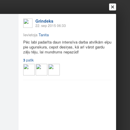
Grindeks
22. sep 2015 06:33
Ievietoja
Tanita
Pēc labi padarīta daun intensīva darba atvilkām elpu
pie ugunskura, cepot desiņas, kā arī vārot gardu
zāļu tēju, lai mundrums nepazūd!
Ienākt
Reģistrēties
Vai ienāc ar
3
patīk
a
Draugi
Raksti
Vēstules
a Rembatē!