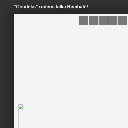
"Grindeks" rudens talka Rembatē!
Pāriet
uz
saturu
Šodien
Ziņas
Galerijas
S
Grindeks
Oficiālā lapa
Sekot
Sākums