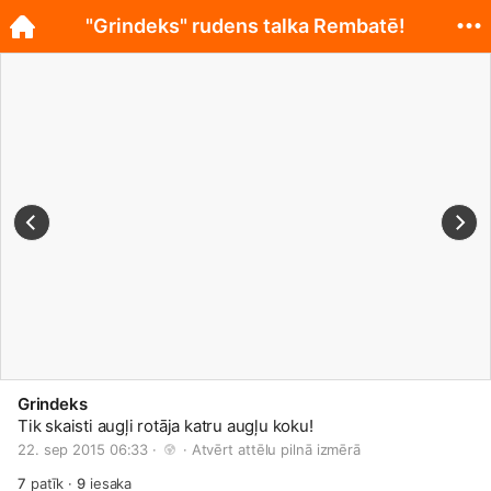
"Grindeks" rudens talka Rembatē!
Grindeks
Tik skaisti augļi rotāja katru augļu koku!
22. sep 2015 06:33 · 
 · 
Atvērt attēlu pilnā izmērā
7
patīk
·
9
iesaka