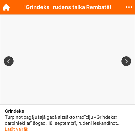
"Grindeks" rudens talka Rembatē!
Grindeks
Turpinot pagājušajā gadā aizsākto tradīciju «Grindeks»
darbinieki arī šogad, 18. septembrī, rudeni ieskandinot
devās uz z/s “Rozetes”, kur piedalījās ābolu un bumbieru
Lasīt vairāk