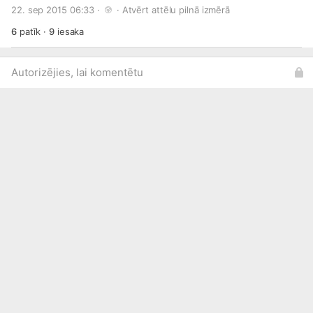
lasīšanā, lai pēcāk iegūto produkciju izmantotu kā
22. sep 2015 06:33 · 
 · 
Atvērt attēlu pilnā izmērā
Ziemassvētku dāvanu klientiem un sadarbības partneriem,
kā arī daļu no tās ziedotu labdarībai.
6
patīk
·
9
iesaka
Autorizējies, lai komentētu