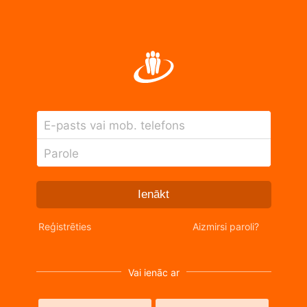
E-pasts vai mob. telefons
Parole
Ienākt
Reģistrēties
Aizmirsi paroli?
Vai ienāc ar