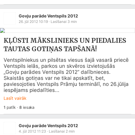
Govju parāde Ventspils 2012
26. jūl 2012 10:19
· Lasīšanai
3
min
KĻŪSTI MĀKSLINIEKS UN PIEDALIES
TAUTAS GOTIŅAS TAPŠANĀ!
Ventspilniekus un pilsētas viesus šajā vasarā priecē 
Ventspils ielās, parkos un skvēros izvietojušās 
„Govju parādes Ventspils 2012” dalībnieces. 
Skaistās gotiņas var ne tikai apskatīt, bet, 
paviesojoties Ventspils Prāmju terminālī, no 26.jūlija 
iespējams piedalīties...
Lasīt vairāk
1
patīk
·
8
iesaka
Govju parāde Ventspils 2012
4. jūl 2012 11:23
· Lasīšanai
2
min