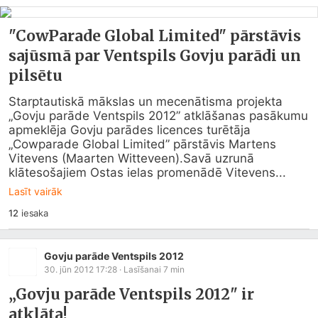
"CowParade Global Limited" pārstāvis
sajūsmā par Ventspils Govju parādi un
pilsētu
Starptautiskā mākslas un mecenātisma projekta 
„Govju parāde Ventspils 2012” atklāšanas pasākumu 
apmeklēja Govju parādes licences turētāja 
„Cowparade Global Limited” pārstāvis Martens 
Vitevens (Maarten Witteveen).Savā uzrunā 
klātesošajiem Ostas ielas promenādē Vitevens...
Lasīt vairāk
12
iesaka
Govju parāde Ventspils 2012
30. jūn 2012 17:28
· Lasīšanai
7
min
„Govju parāde Ventspils 2012" ir
atklāta!