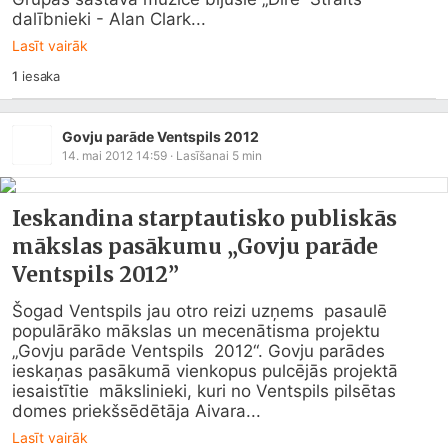
dalībnieki - Alan Clark...
Lasīt vairāk
1
iesaka
Govju parāde Ventspils 2012
14. mai 2012 14:59
· Lasīšanai
5
min
Ieskandina starptautisko publiskās
mākslas pasākumu „Govju parāde
Ventspils 2012”
Šogad Ventspils jau otro reizi uzņems  pasaulē 
populārāko mākslas un mecenātisma projektu 
„Govju parāde Ventspils  2012“. Govju parādes 
ieskaņas pasākumā vienkopus pulcējās projektā 
iesaistītie  mākslinieki, kuri no Ventspils pilsētas 
domes priekšsēdētāja Aivara...
Lasīt vairāk