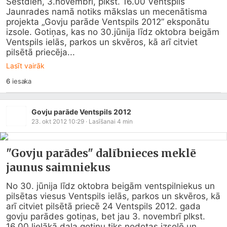
Sestdien, 3.novembrī, plkst. 16.00 Ventspils 
Jaunrades namā notiks mākslas un mecenātisma 
projekta „Govju parāde Ventspils 2012” eksponātu 
izsole. Gotiņas, kas no 30.jūnija līdz oktobra beigām 
Ventspils ielās, parkos un skvēros, kā arī citviet 
pilsētā priecēja...
Lasīt vairāk
6
iesaka
Govju parāde Ventspils 2012
23. okt 2012 10:29
· Lasīšanai
4
min
"Govju parādes" dalībnieces meklē
jaunus saimniekus
No 30. jūnija līdz oktobra beigām ventspilniekus un 
pilsētas viesus Ventspils ielās, parkos un skvēros, kā 
arī citviet pilsētā priecē 24 Ventspils 2012. gada 
govju parādes gotiņas, bet jau 3. novembrī plkst. 
16.00 lielākā daļa gotiņu tiks nodotas izsolē un 