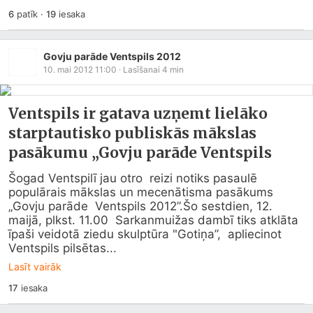
6
patīk
·
19
iesaka
Govju parāde Ventspils 2012
10. mai 2012 11:00
· Lasīšanai
4
min
Ventspils ir gatava uzņemt lielāko
starptautisko publiskās mākslas
pasākumu „Govju parāde Ventspils
Šogad Ventspilī jau otro  reizi notiks pasaulē 
populārais mākslas un mecenātisma pasākums 
„Govju parāde  Ventspils 2012”.Šo sestdien, 12. 
maijā, plkst. 11.00  Sarkanmuižas dambī tiks atklāta 
īpaši veidotā ziedu skulptūra "Gotiņa”,  apliecinot 
Ventspils pilsētas...
Lasīt vairāk
17
iesaka