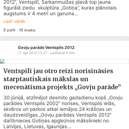
2012”, Ventspilī, Sarkanmuižas pļavā top jauna 
figurālā ziedu  skulptūra „Gotiņa”, kuras plānotais 
augstums ir 4 metri un garums...
Lasīt vairāk
5
patīk
·
10
iesaka
Govju parāde Ventspils 2012
17. apr 2012 13:37
· Lasīšanai
4
min
Ventspilī jau otro reizi norisināsies
starptautiskais mākslas un
mecenātisma projekts „Govju parāde”
30.jūnijā, atzīmējot desmito gadadienu kopš „Govju 
parādes Ventspils 2002” norises, Ventspils ielās, 
skvēros un parkos atkal iemājos 24 krāšņas un 
daudzveidīgas „Govju parādes Ventspils 2012” 
dalībnieces.Gotiņas apgleznos mākslinieki no 
Latvijas, Lietuvas, Igaunijas...