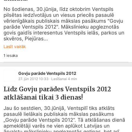
No šodienas, 30.jūnija, līdz oktobrim Ventspils 
pilsētas iedzīvotājus un viesus priecēs pasaulē 
vērienīgākais publiskais mākslas pasākums "Govju 
parāde Ventspils 2012". Mākslinieku apgleznotās 
govis gaidīs interesentus Ventspils ielās, parkos un 
skvēros, Piejūras...
Lasīt vairāk
1
iesaka
Govju parāde Ventspils 2012
27. jūn 2012 10:33
· Lasīšanai
4
min
Līdz Govju parādes Ventspils 2012
atklāšanai tikai 3 dienas!
Jau šo sestdien, 30.jūnijā, Ventspilī tiks atklāts 
pasaulē lielākais publiskais mākslas pasākums 
„Govju parāde Ventspils 2012“. Tā atklāšanas dienā 
apmeklētāji varēs ne vien aplūkot Latvijas un 
ārvalstu mākslinieku apgleznotās gotiņas, bet arī 