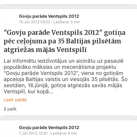
Govju parāde Ventspils 2012
19. jūn 2012 09:53
· Lasīšanai
3
min
"Govju parāde Ventspils 2012" gotiņa
pēc ceļojuma pa 35 Baltijas pilsētām
atgriežas mājās Ventspilī
Lai informētu iedzīvotājus un aicinātu uz pasaulē 
populārāko mākslas un mecenātisma projektu 
"Govju parāde Ventspils 2012", viena no gotiņām 
apceļoja Baltijas valstis un viesojās 35 pilsētās. Šo 
sestdien, 16.jūnijā, gotiņa atgriezās savās mājās 
Ventspilī, kur kopā...
Lasīt vairāk
2
patīk
Govju parāde Ventspils 2012
7. jūn 2012 15:20
· Lasīšanai
4
min