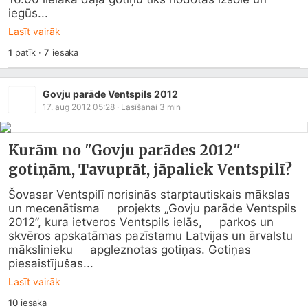
iegūs...
Lasīt vairāk
1
patīk
·
7
iesaka
Govju parāde Ventspils 2012
17. aug 2012 05:28
· Lasīšanai
3
min
Kurām no "Govju parādes 2012"
gotiņām, Tavuprāt, jāpaliek Ventspilī?
Šovasar Ventspilī norisinās starptautiskais mākslas 
un mecenātisma     projekts „Govju parāde Ventspils 
2012”, kura ietveros Ventspils ielās,     parkos un 
skvēros apskatāmas pazīstamu Latvijas un ārvalstu 
mākslinieku     apgleznotas gotiņas. Gotiņas 
piesaistījušas...
Lasīt vairāk
10
iesaka