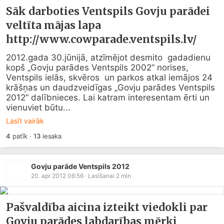
Sāk darboties Ventspils Govju parādei
veltīta mājas lapa
http://www.cowparade.ventspils.lv/
2012.gada 30.jūnijā, atzīmējot desmito  gadadienu 
kopš „Govju parādes Ventspils 2002” norises, 
Ventspils ielās, skvēros  un parkos atkal iemājos 24 
krāšņas un daudzveidīgas „Govju parādes Ventspils  
2012” dalībnieces. Lai katram interesentam ērti un 
vienuviet būtu...
Lasīt vairāk
4
patīk
·
13
iesaka
Govju parāde Ventspils 2012
20. apr 2012 06:56
· Lasīšanai
2
min
Pašvaldība aicina izteikt viedokli par
Govju parādes labdarības mērķi