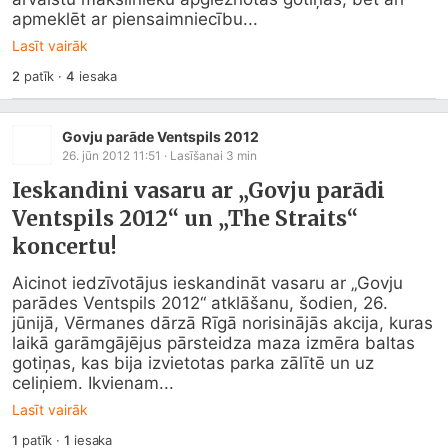
apmeklēt ar piensaimniecību...
Lasīt vairāk
2
patīk
·
4
iesaka
Govju parāde Ventspils 2012
26. jūn 2012 11:51
· Lasīšanai
3
min
Ieskandini vasaru ar „Govju parādi
Ventspils 2012“ un „The Straits“
koncertu!
Aicinot iedzīvotājus ieskandināt vasaru ar „Govju 
parādes Ventspils 2012“ atklāšanu, šodien, 26. 
jūnijā, Vērmanes dārzā Rīgā norisinājās akcija, kuras 
laikā garāmgājējus pārsteidza maza izmēra baltas 
gotiņas, kas bija izvietotas parka zālītē un uz 
celiņiem. Ikvienam...
Lasīt vairāk
1
patīk
·
1
iesaka