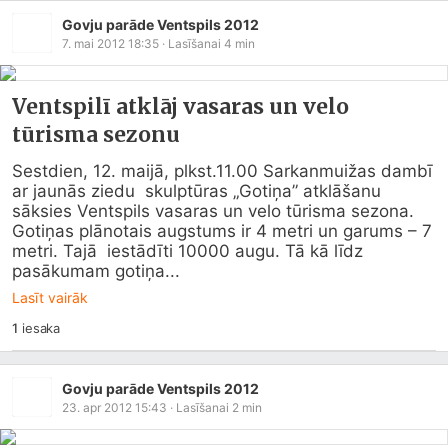
Govju parāde Ventspils 2012
7. mai 2012 18:35
· Lasīšanai
4
min
Ventspilī atklāj vasaras un velo
tūrisma sezonu
Sestdien, 12. maijā, plkst.11.00 Sarkanmuižas dambī 
ar jaunās ziedu  skulptūras „Gotiņa” atklāšanu 
sāksies Ventspils vasaras un velo tūrisma sezona.

Gotiņas plānotais augstums ir 4 metri un garums – 7 
metri. Tajā  iestādīti 10000 augu. Tā kā līdz 
pasākumam gotiņa...
Lasīt vairāk
1
iesaka
Govju parāde Ventspils 2012
23. apr 2012 15:43
· Lasīšanai
2
min