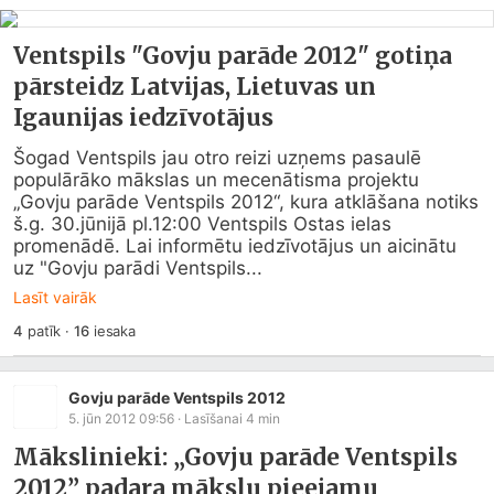
Ventspils "Govju parāde 2012" gotiņa
pārsteidz Latvijas, Lietuvas un
Igaunijas iedzīvotājus
Šogad Ventspils jau otro reizi uzņems pasaulē 
populārāko mākslas un mecenātisma projektu 
„Govju parāde Ventspils 2012“, kura atklāšana notiks 
š.g. 30.jūnijā pl.12:00 Ventspils Ostas ielas 
promenādē. Lai informētu iedzīvotājus un aicinātu 
uz "Govju parādi Ventspils...
Lasīt vairāk
4
patīk
·
16
iesaka
Govju parāde Ventspils 2012
5. jūn 2012 09:56
· Lasīšanai
4
min
Mākslinieki: „Govju parāde Ventspils
2012” padara mākslu pieejamu