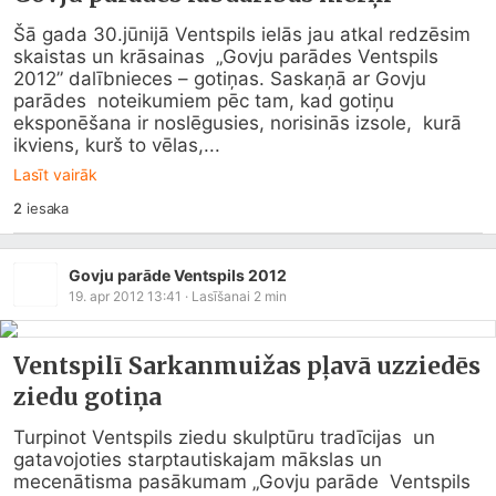
Šā gada 30.jūnijā Ventspils ielās jau atkal redzēsim 
skaistas un krāsainas  „Govju parādes Ventspils 
2012” dalībnieces – gotiņas. Saskaņā ar Govju 
parādes  noteikumiem pēc tam, kad gotiņu 
eksponēšana ir noslēgusies, norisinās izsole,  kurā 
ikviens, kurš to vēlas,...
Lasīt vairāk
2
iesaka
Govju parāde Ventspils 2012
19. apr 2012 13:41
· Lasīšanai
2
min
Ventspilī Sarkanmuižas pļavā uzziedēs
ziedu gotiņa
Turpinot Ventspils ziedu skulptūru tradīcijas  un 
gatavojoties starptautiskajam mākslas un 
mecenātisma pasākumam „Govju parāde  Ventspils 