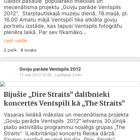
Gaidot pasaulē  populārāko mākslas un 
mecenātisma projektu „Govju parāde Ventspils 
2012“,  Starptautiskajā muzeju dienā, 18.maijā, pl. 
16.00 Amatu mājā Ventspilī tika atklāta govju 
portretu izstāde, kas tapusi Ventspils fotogrāfu 
plenēra laikā. Par sev tīkamāko...
Lasīt vairāk
2
patīk
·
8
iesaka
Govju parāde Ventspils 2012
17. mai 2012 10:20
· Lasīšanai
2
min
Bijušie „Dire Straits” dalībnieki
koncertēs Ventspilī kā „The Straits”
Vasaras lielākā mākslas un mecenātisma projekta 
„Govju parāde Ventspils  2012” ietvaros 30.jūnijā 
plašo aktivitāšu programmu noslēgs grupas „The 
Straits”  (Lielbritānija) koncerts Reņķa dārzā.  

Grupas sastāvā muzicē bijušie „Dire  Straits” 