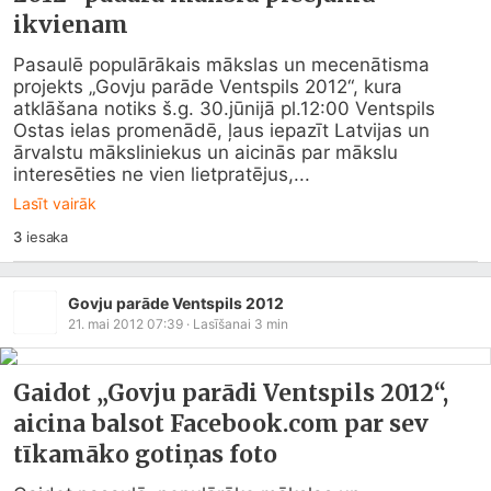
ikvienam
Pasaulē populārākais mākslas un mecenātisma 
projekts „Govju parāde Ventspils 2012“, kura 
atklāšana notiks š.g. 30.jūnijā pl.12:00 Ventspils 
Ostas ielas promenādē, ļaus iepazīt Latvijas un 
ārvalstu māksliniekus un aicinās par mākslu 
interesēties ne vien lietpratējus,...
Lasīt vairāk
3
iesaka
Govju parāde Ventspils 2012
21. mai 2012 07:39
· Lasīšanai
3
min
Gaidot „Govju parādi Ventspils 2012“,
aicina balsot Facebook.com par sev
tīkamāko gotiņas foto