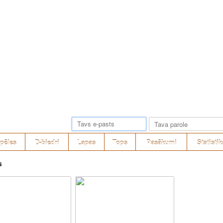
pēles
D-biedri
Lapas
Tops
Pasākumi
Statistik
s