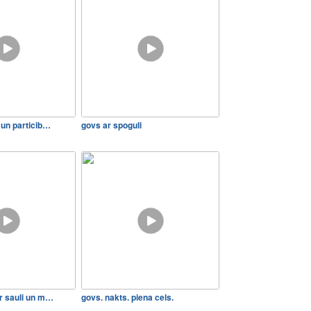
 un particib…
govs ar spoguli
r sauli un m…
govs. nakts. piena cels.