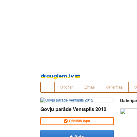
Pāriet
uz
saturu
Šodien
Ziņas
Galerijas
S
Galerija
Govju parāde Ventspils 2012
Oficiālā lapa
Sekot