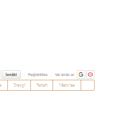
Ienākt
Reģistrēties
Vai ienāc ar
a
Draugi
Raksti
Vēstules