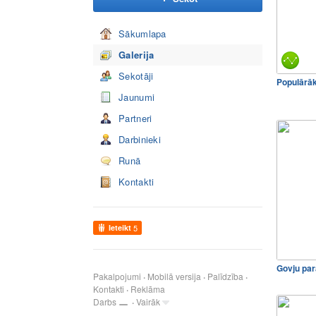
Sākumlapa
Galerija
Sekotāji
Populārā
Jaunumi
Partneri
Darbinieki
Runā
Kontakti
Ieteikt
5
Govju par
Pakalpojumi
Mobilā versija
Palīdzība
Kontakti
Reklāma
Darbs
Vairāk