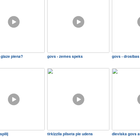
 glaze piena?
govs - zemes speks
govs - drosibas
pilij
tirkizzila pilseta pie udens
dieviska govs a