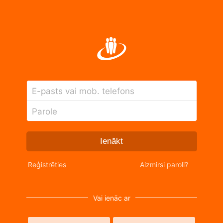
E-pasts vai mob. telefons
Parole
Ienākt
Reģistrēties
Aizmirsi paroli?
Vai ienāc ar