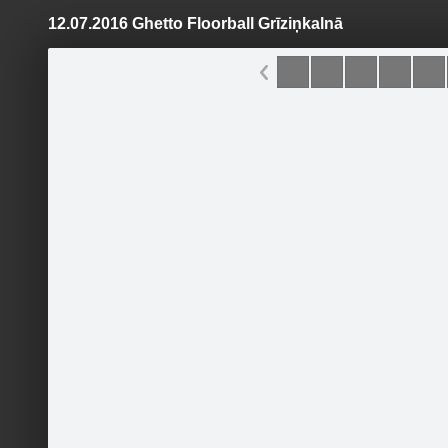
12.07.2016 Ghetto Floorball Grīziņkalnā
Pāriet
uz
saturu
Šodien
Ziņas
Galerijas
S
Ghetto Floorball
Oficiālā lapa