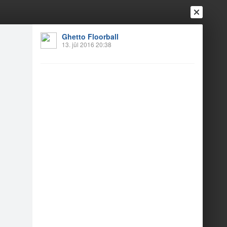
Ghetto Floorball
13. jūl 2016 20:38
Ienākt
Reģistrēties
Vai ienāc ar
a
Draugi
Raksti
Vēstules
l Grīziņkalnā