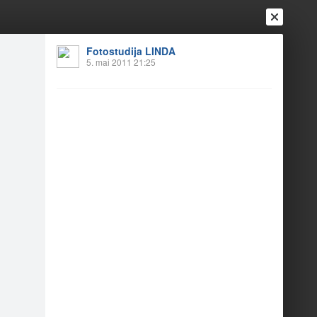
Fotostudija LINDA
5. mai 2011 21:25
Ienākt
Reģistrēties
Vai ienāc ar
a
Draugi
Raksti
Vēstules
aganta ligava