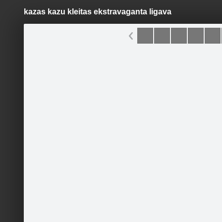
kazas kazu kleitas ekstravaganta ligava
Pāriet
uz
saturu
Šodien
Ziņas
Galerijas
S
Fotostudija LINDA
Oficiālā lapa
Sekot