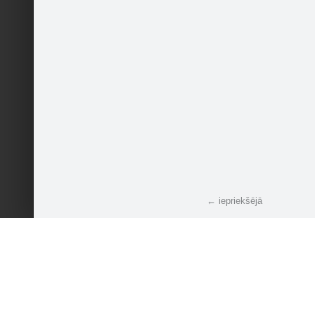
← iepriekšējā