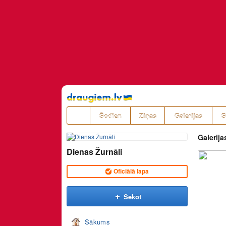
Pāriet
uz
saturu
Šodien
Ziņas
Galerijas
S
Galerija
Dienas Žurnāli
Oficiālā lapa
Sekot
Sākums