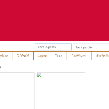
pēles
D-biedri
Lapas
Tops
Pasākumi
Statistik
s