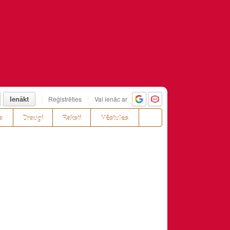
Ienākt
Reģistrēties
Vai ienāc ar
a
Draugi
Raksti
Vēstules