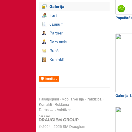
Galerija
Fani
Populārā
Jaunumi
Partneri
Darbinieki
Runā
Kontakti
Ieteikt
7
Galerija 
Pakalpojumi
Mobilā versija
Palīdzība
Kontakti
Reklāma
Darbs
Vairāk
© 2004 - 2026 SIA Draugiem