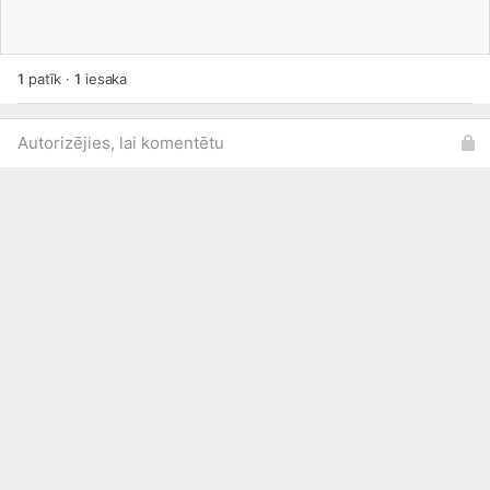
1
patīk
·
1
iesaka
Autorizējies, lai komentētu