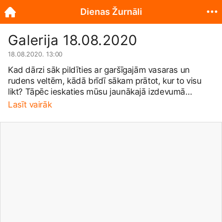
Dienas Žurnāli
Galerija 18.08.2020
18.08.2020. 13:00
Kad dārzi sāk pildīties ar garšīgajām vasaras un
rudens veltēm, kādā brīdī sākam prātot, kur to visu
likt? Tāpēc ieskaties mūsu jaunākajā izdevumā
Rudens Burciņā, kur atradīsi vairāk nekā 70 receptes!
Lasīt vairāk
🍆🍅🥦 Izdevumā atradīsiet receptes pagraba ziemas
krājumu papildināšanai - marinējumiem, salātiem,
ievārījumiem, kompotiem un citiem konservējumiem
no rudens sezonas dārzeņiem, augļiem un ogām -
tomātiem, kabačiem gurķiem, ķirbjiem, plūmēm,
āboliem, pīlādžiem un citām dārza veltēm. Vienlaikus
žurnāls piedāvā arī receptes tūlītējai ēšanai no šiem
pašiem rudens sezonas dārza produktiem - salātus,
zupas, sacepumus un kūkas. Meklē izdevumu preses
tirdzniecības vietās visā Latvijā vai
www.ekiosks.lv/
✅