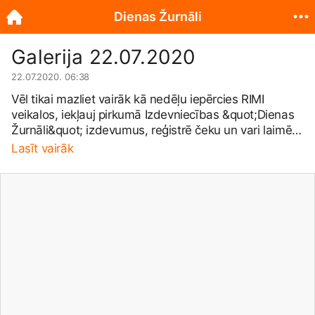
Dienas Žurnāli
Galerija 22.07.2020
22.07.2020. 06:38
Vēl tikai mazliet vairāk kā nedēļu iepērcies RIMI
veikalos, iekļauj pirkumā Izdevniecības &quot;Dienas
Žurnāli&quot; izdevumus, reģistrē čeku un vari laimēt
kādu no Stollar virtuves blenderiem vai Fiskars nažu
Lasīt vairāk
komplektiem.
https://ekiosks.lv/rimi-loterija