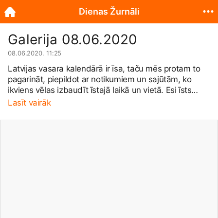
Dienas Žurnāli
Galerija 08.06.2020
08.06.2020. 11:25
Latvijas vasara kalendārā ir īsa, taču mēs protam to
pagarināt, piepildot ar notikumiem un sajūtām, ko
ikviens vēlas izbaudīt īstajā laikā un vietā. Esi īsts
latvietis, kas nepavada laiku ar viedierīcēm, bet zina,
Lasīt vairāk
kā izbaudīt vasaru ar mīļākajiem žurnāliem. Mēs tos
piegādāsim Tavās lauku mājās, dārzā, mežā vai pie
ezera. 🏡 Abonē žurnālus un pavadi vasaru ar
kvalitatīvu lasāmvielu. Ienāc http://www.ekiosks.lvun
ieskaties īpašajās abonēšanas cenās. ✅ Esi lepns
latvietis un atbalsti savējos! 🇱🇻