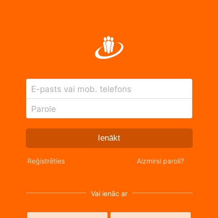
E-pasts vai mob. telefons
Parole
Ienākt
Reģistrēties
Aizmirsi paroli?
Vai ienāc ar