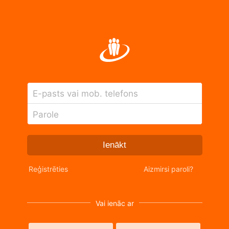
E-pasts vai mob. telefons
Parole
Ienākt
Reģistrēties
Aizmirsi paroli?
Vai ienāc ar