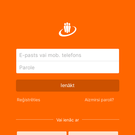
E-pasts vai mob. telefons
Parole
Ienākt
Reģistrēties
Aizmirsi paroli?
Vai ienāc ar