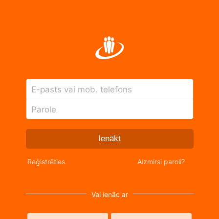
E-pasts vai mob. telefons
Parole
Ienākt
Reģistrēties
Aizmirsi paroli?
Vai ienāc ar