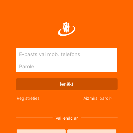
E-pasts vai mob. telefons
Parole
Ienākt
Reģistrēties
Aizmirsi paroli?
Vai ienāc ar