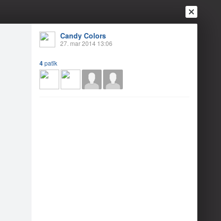
Candy Colors
27. mar 2014 13:06
4
patīk
Ienākt
Reģistrēties
Vai ienāc ar
a
Draugi
Raksti
Vēstules