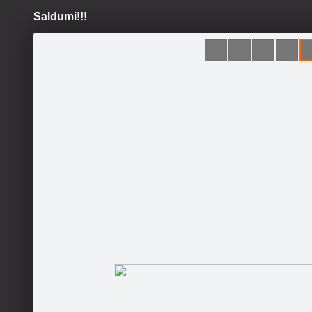
Saldumi!!!
Pāriet
uz
saturu
Šodien
Ziņas
Galerijas
S
Candy Colors
Sekot
Sākumlapa