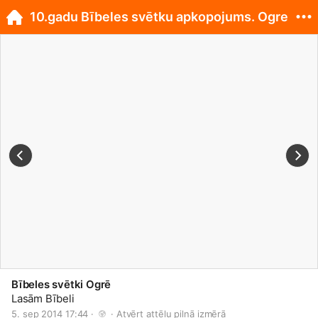
10.gadu Bībeles svētku apkopojums. Ogre
Bībeles svētki Ogrē
Lasām Bībeli
5. sep 2014 17:44 · 
 · 
Atvērt attēlu pilnā izmērā