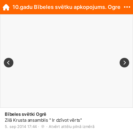
10.gadu Bībeles svētku apkopojums. Ogre
Bībeles svētki Ogrē
Zilā Krusta ansamblis " Ir dzīvot vērts"
5. sep 2014 17:44 · 
 · 
Atvērt attēlu pilnā izmērā