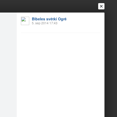
Bībeles svētki Ogrē
5. sep 2014 17:43
Ienākt
Reģistrēties
Vai ienāc ar
a
Draugi
Raksti
Vēstules
opojums. Ogre