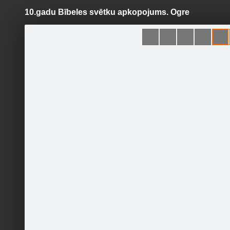
10.gadu Bībeles svētku apkopojums. Ogre
Pāriet
uz
saturu
Šodien
Ziņas
Galerijas
S
Bībeles svētki Ogrē
Sekot
Sākumlapa
Galerija