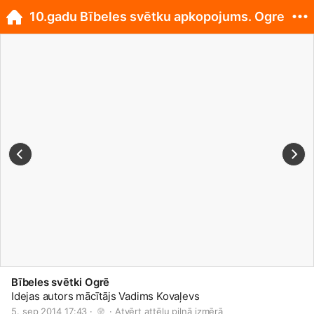
10.gadu Bībeles svētku apkopojums. Ogre
Bībeles svētki Ogrē
Idejas autors mācītājs Vadims Kovaļevs
5. sep 2014 17:43 · 
 · 
Atvērt attēlu pilnā izmērā