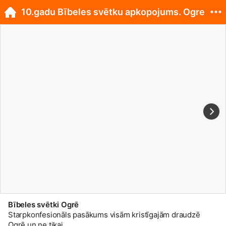
10.gadu Bībeles svētku apkopojums. Ogre
Bībeles svētki Ogrē
Starpkonfesionāls pasākums visām kristīgajām draudzē
Ogrē un ne tikai...