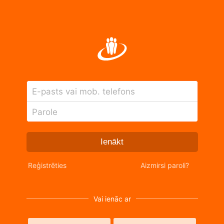
E-pasts vai mob. telefons
Parole
Ienākt
Reģistrēties
Aizmirsi paroli?
Vai ienāc ar