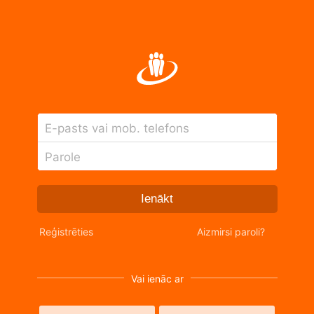
E-pasts vai mob. telefons
Parole
Ienākt
Reģistrēties
Aizmirsi paroli?
Vai ienāc ar