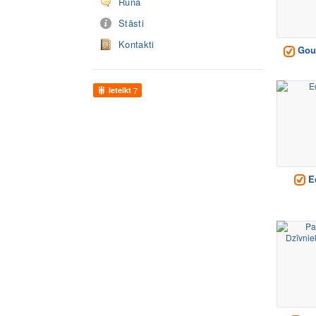
Runā
Stāsti
Kontakti
Gour
Ieteikt
7
E