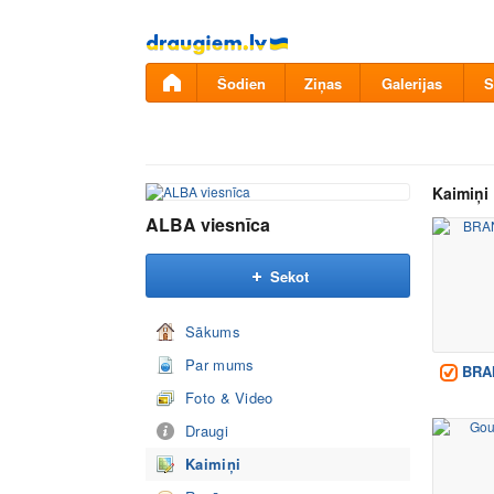
Pāriet
uz
saturu
Šodien
Ziņas
Galerijas
S
Kaimiņi
ALBA viesnīca
Sekot
Sākums
Par mums
BRA
Foto & Video
Draugi
Kaimiņi