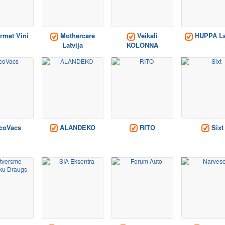
met Vini
Mothercare
Veikali
HUPPA La
Latvija
KOLONNA
coVacs
ALANDEKO
RITO
Sixt