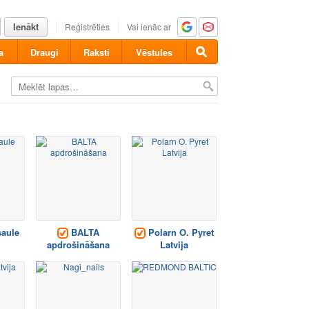
Ienākt
Reģistrēties
Vai ienāc ar
a
Draugi
Raksti
Vēstules
aule
BALTA
Polarn O. Pyret
apdrošināšana
Latvija