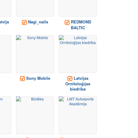
tvija
Nagi_nails
REDMOND
BALTIC
Sony Mobile
Latvijas
Ornitoloģijas
biedrība