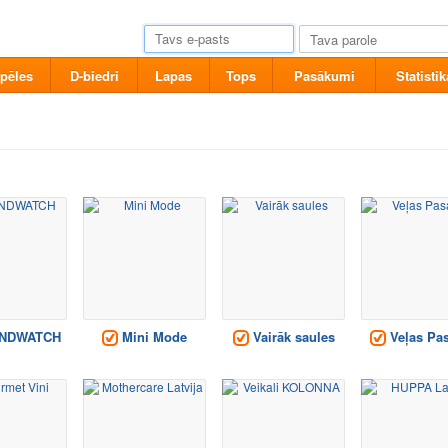
pēles
D-biedri
Lapas
Tops
Pasākumi
Statistik
NDWATCH
Mini Mode
Vairāk saules
Veļas Pas