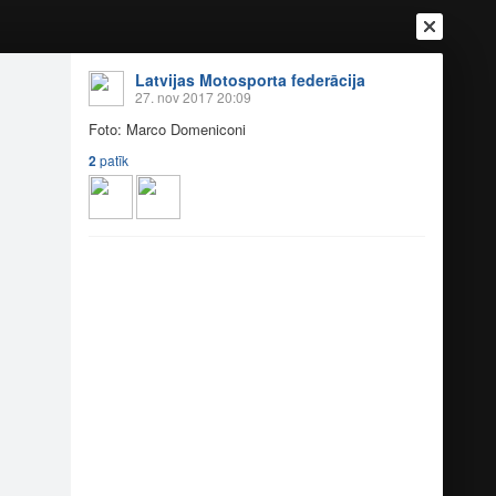
Latvijas Motosporta federācija
27. nov 2017 20:09
Foto: Marco Domeniconi
2
patīk
Ienākt
Reģistrēties
Vai ienāc ar
a
Draugi
Raksti
Vēstules
onija 2017