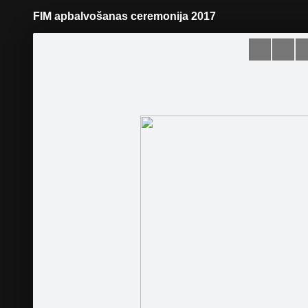
FIM apbalvošanas ceremonija 2017
Pāriet
uz
saturu
Šodien
Ziņas
Galerijas
S
Latvijas Motosporta federācija
Oficiālā lapa
Sekot