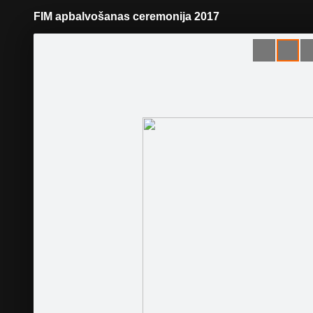
FIM apbalvošanas ceremonija 2017
Pāriet
uz
saturu
Šodien
Ziņas
Galerijas
S
Latvijas Motosporta federācija
Oficiālā lapa
Sekot