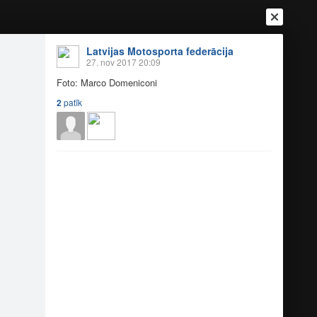
Latvijas Motosporta federācija
27. nov 2017 20:09
Foto: Marco Domeniconi
2
patīk
Ienākt
Reģistrēties
Vai ienāc ar
a
Draugi
Raksti
Vēstules
onija 2017