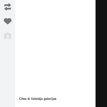
meniconi
Foto: Marco Domeniconi
3
3
meniconi
2
Iesaka
13
Citas šī lietotāja galerijas