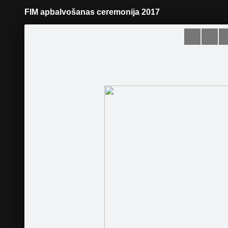
FIM apbalvošanas ceremonija 2017
Pāriet
uz
saturu
Šodien
Ziņas
Galerijas
S
Latvijas Motosporta federācija
Oficiālā lapa
Sekot