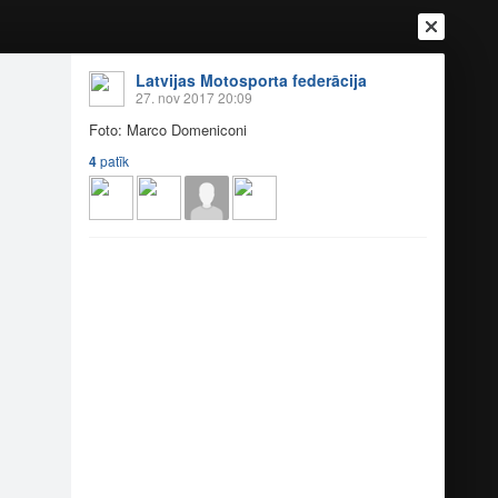
Latvijas Motosporta federācija
27. nov 2017 20:09
Foto: Marco Domeniconi
4
patīk
Ienākt
Reģistrēties
Vai ienāc ar
a
Draugi
Raksti
Vēstules
onija 2017