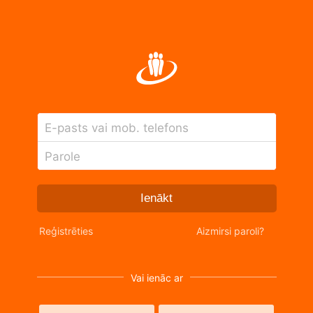
E-pasts vai mob. telefons
Parole
Ienākt
Reģistrēties
Aizmirsi paroli?
Vai ienāc ar