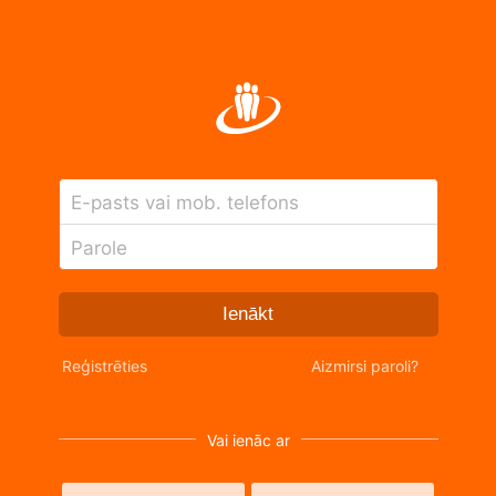
E-pasts vai mob. telefons
Parole
Ienākt
Reģistrēties
Aizmirsi paroli?
Vai ienāc ar