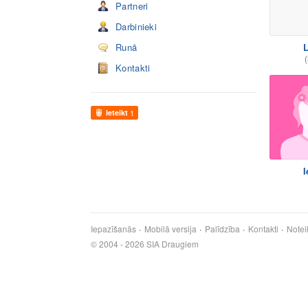
Partneri
Darbinieki
Runā
L
(
Kontakti
Ieteikt
1
I
Iepazīšanās
Mobilā versija
Palīdzība
Kontakti
Notei
© 2004 - 2026 SIA Draugiem