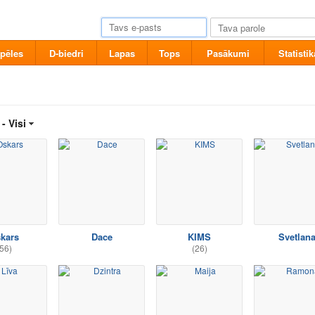
pēles
D-biedri
Lapas
Tops
Pasākumi
Statistik
 -
Visi
kars
Dace
KIMS
Svetlan
56)
(26)