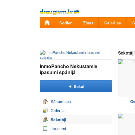
Pāriet
uz
saturu
Šodien
Ziņas
Galerijas
S
Sekotāji
InmoPancho Nekustamie
ipasumi spánijá
Sekot
Sākumlapa
Os
(
Galerija
Sekotāji
Jaunumi