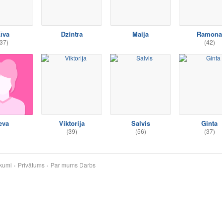
īva
Dzintra
Maija
Ramona
37)
(42)
eva
Viktorija
Salvis
Ginta
(39)
(56)
(37)
kumi
Privātums
Par mums
Darbs