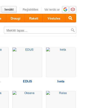
Ienākt
Reģistrēties
Vai ienāc ar
a
Draugi
Raksti
Vēstules
a
EDIJS
Iveta