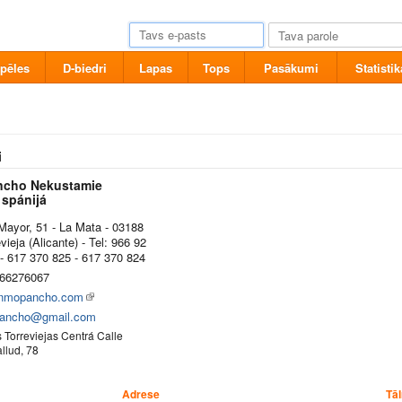
pēles
D-biedri
Lapas
Tops
Pasākumi
Statistik
i
ncho Nekustamie
 spánijá
Mayor, 51 - La Mata - 03188
evieja (Alicante) - Tel: 966 92
- 617 370 825 - 617 370 824
66276067
nmopancho.com
ancho@gmail.com
is Torreviejas Centrá Calle
lud, 78
Adrese
Tāl