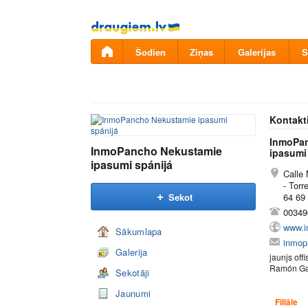
Pāriet
uz
saturu
Šodien
Ziņas
Galerijas
S
Kontakt
InmoPa
InmoPancho Nekustamie
ipasumi
ipasumi spánijá
Calle 
- Torr
Sekot
64 69 
00349
www.i
Sākumlapa
inmop
Galerija
jaunjs off
Ramón Gal
Sekotāji
Jaunumi
Filiāle