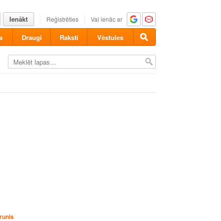
Ienākt
Reģistrēties
Vai ienāc ar
a
Draugi
Raksti
Vēstules
runis