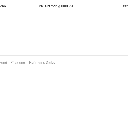
ncho
calle ramón gallud 78
00
kumi
Privātums
Par mums
Darbs